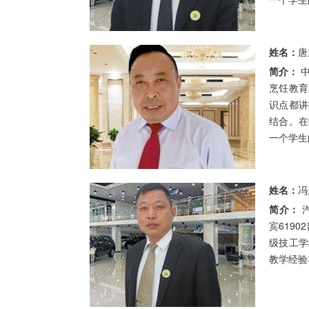
姓名：
唐
简介：
中式烹调高级技师 在蓝翔技工学校从事
烹饪教育
识点都讲
结合。在
一个学生
姓名：
冯
简介：
汽车维修高级技师 1990-2016 四川宜
宾6190
级技工学
教学经验