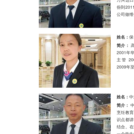
份到20
公司做维修
姓名：
保
简介：
高级烹调师、中式面点高级技师 1997-
2001年
主管 2
2009
姓名：
中
简介：
中式烹调高级技师 在蓝翔技工学校从事
烹饪教育
识点都讲
结合。在
一个学生