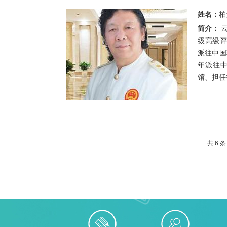
姓名：
柏
简介：
云南省烹饪协会常务副会长 中国国家一
级高级评
派往中国驻
年派往中
馆、担任
共 6 条